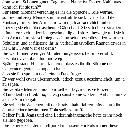
dran war: „Schönen guten Tag , mein Name ist..Robert Kahl, was
kann ich für sie tun?“
Für einen Moment verschlug es ihr die Sprache….die warme,
sonore und sexy Männerstimme entführte sie kurz ins Land der
Fantasie, ihre zarten Armhaare waren jäh aufgerichtet und es
überzog sie eine überraschende Gänsehaut. Sie sah einen smarten
Hünen vor sich…der sich geschmeidig auf sie zu bewegte und sie in
den Arm nahm, sie schmiegte sich an seine beschützenden warmen
Schultern und er flüsterte ihr in verheißungsvollem Raunen etwas in
ihr Ohr….Was war das denn?
Sie war binnen weniger Minuten hingerissen, betört, verführt,
bezaubert….einfach hin und weg.
Später gestand Nina mir kichernd, dass es ihr die Stimme des
Callcenteragenten so angetan hatte,
dass sie ihn spontan nach einem Date fragte.
Er war wohl etwas überrumpelt, jedoch genug geschmeichelt, um ja
zu sagen.
Sie verabredeten sich noch am selben Tag, inclusive kurzer
Klamottenbeschreibung, da es ja sonst keine weiteren Anhaltspunkte
als die Stimme gab.
Sie sollte ein Weilchen mit der Straßenbahn fahren müssen um ihn
dann an einer bestimmten Haltestelle zu treffen.
Gelber Pulli, Jeans und eine Lederumhängetasche hatte er ihr noch
als Info gegeben.
Sie näherte sich dem Treffpunkt mit rasendem Puls immer diese