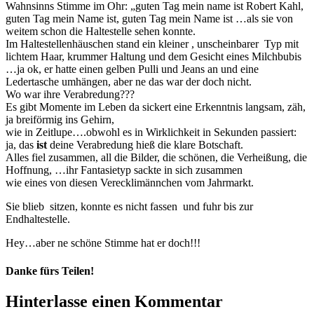
Wahnsinns Stimme im Ohr: „guten Tag mein name ist Robert Kahl,
guten Tag mein Name ist, guten Tag mein Name ist …als sie von
weitem schon die Haltestelle sehen konnte.
Im Haltestellenhäuschen stand ein kleiner , unscheinbarer Typ mit
lichtem Haar, krummer Haltung und dem Gesicht eines Milchbubis
…ja ok, er hatte einen gelben Pulli und Jeans an und eine
Ledertasche umhängen, aber ne das war der doch nicht.
Wo war ihre Verabredung???
Es gibt Momente im Leben da sickert eine Erkenntnis langsam, zäh,
ja breiförmig ins Gehirn,
wie in Zeitlupe….obwohl es in Wirklichkeit in Sekunden passiert:
ja, das
ist
deine Verabredung hieß die klare Botschaft.
Alles fiel zusammen, all die Bilder, die schönen, die Verheißung, die
Hoffnung, …ihr Fantasietyp sackte in sich zusammen
wie eines von diesen Verecklimännchen vom Jahrmarkt.
Sie blieb sitzen, konnte es nicht fassen und fuhr bis zur
Endhaltestelle.
Hey…aber ne schöne Stimme hat er doch!!!
Danke fürs Teilen!
Facebook
X
LinkedIn
Pinterest
Hinterlasse einen Kommentar