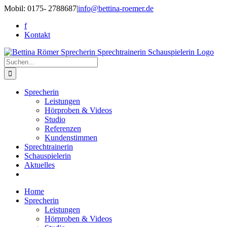
Zum
Mobil: 0175- 2788687
|
info@bettina-roemer.de
Inhalt
f
springen
Kontakt
Suche
nach:
Sprecherin
Leistungen
Hörproben & Videos
Studio
Referenzen
Kundenstimmen
Sprechtrainerin
Schauspielerin
Aktuelles
Home
Sprecherin
Leistungen
Hörproben & Videos